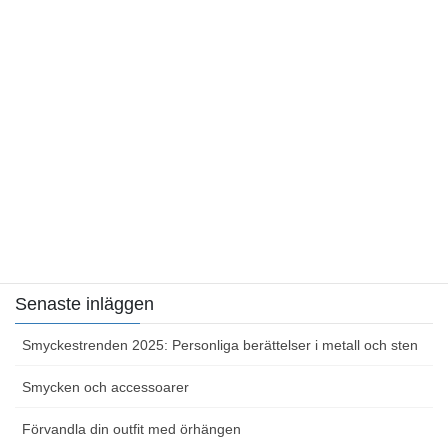
Kategorier
Allt om smycken
Smycken och accessoarer
Sidor
Hemsida
Kontakta oss
Senaste inläggen
Smyckestrenden 2025: Personliga berättelser i metall och sten
Smycken och accessoarer
Förvandla din outfit med örhängen