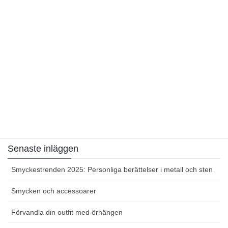
Kategorier
Allt om smycken
Smycken och accessoarer
Sidor
Hemsida
Kontakta oss
Senaste inläggen
Smyckestrenden 2025: Personliga berättelser i metall och sten
Smycken och accessoarer
Förvandla din outfit med örhängen