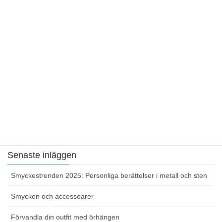
Kategorier
Allt om smycken
Smycken och accessoarer
Sidor
Hemsida
Kontakta oss
Senaste inläggen
Smyckestrenden 2025: Personliga berättelser i metall och sten
Smycken och accessoarer
Förvandla din outfit med örhängen