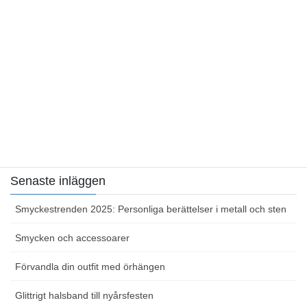
Allt om smycken
Smycken och accessoarer
Sidor
Hemsida
Kontakta oss
Senaste inläggen
Smyckestrenden 2025: Personliga berättelser i metall och sten
Smycken och accessoarer
Förvandla din outfit med örhängen
Glittrigt halsband till nyårsfesten